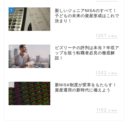
3
新しいジュニアNISAのすべて！
子どもの未来の資産形成はこれで
決まり！
1257
view
4
ビズリーチの評判は本当？年収ア
ップを狙う転職者必見の徹底解
説！
1202
view
5
新NISA制度が変革をもたらす！
資産運用の新時代に備えよう
1152
view