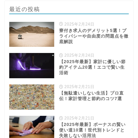
最近の投稿
2025年2月24日
寮付き求人のデメリット5選！プ
ライバシーや自由度の問題点を徹
底解説
2025年2月24日
【2025年最新】家計に優しい節
約アイテム20選！エコで賢い生
活術
2025年2月21日
【無駄遣いしない生活】プロ直
学び
伝！家計管理と節約のコツ7選
ふるさと納税
2025年2月21日
【2025年最新】ボーナスの賢い
NISA
使い道10選！世代別トレンドと
失敗しない活用法