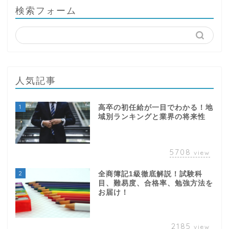
検索フォーム
人気記事
1
高卒の初任給が一目でわかる！地
域別ランキングと業界の将来性
5708
view
2
全商簿記1級徹底解説！試験科
目、難易度、合格率、勉強方法を
お届け！
2185
view