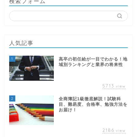
検索フォーム
人気記事
1
高卒の初任給が一目でわかる！地
域別ランキングと業界の将来性
5713
view
2
全商簿記1級徹底解説！試験科
目、難易度、合格率、勉強方法を
お届け！
2186
view