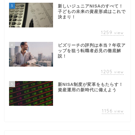
3
新しいジュニアNISAのすべて！
子どもの未来の資産形成はこれで
決まり！
1259
view
4
ビズリーチの評判は本当？年収ア
ップを狙う転職者必見の徹底解
説！
1205
view
5
新NISA制度が変革をもたらす！
資産運用の新時代に備えよう
1156
view