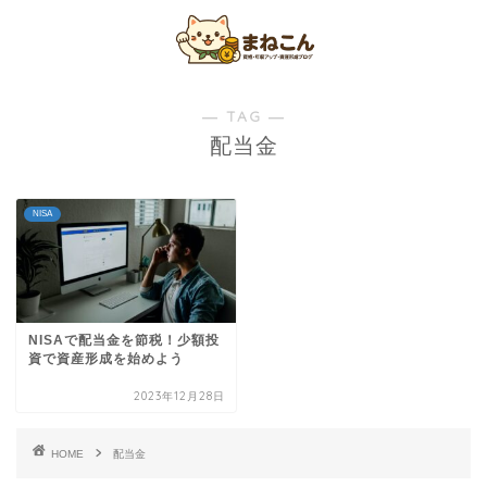
― TAG ―
配当金
NISA
NISAで配当金を節税！少額投
資で資産形成を始めよう
2023年12月28日
HOME
配当金