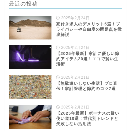
最近の投稿
2025年2月24日
寮付き求人のデメリット5選！プ
ライバシーや自由度の問題点を徹
底解説
2025年2月24日
【2025年最新】家計に優しい節
約アイテム20選！エコで賢い生
活術
2025年2月21日
【無駄遣いしない生活】プロ直
学び
伝！家計管理と節約のコツ7選
ふるさと納税
2025年2月21日
【2025年最新】ボーナスの賢い
NISA
使い道10選！世代別トレンドと
失敗しない活用法