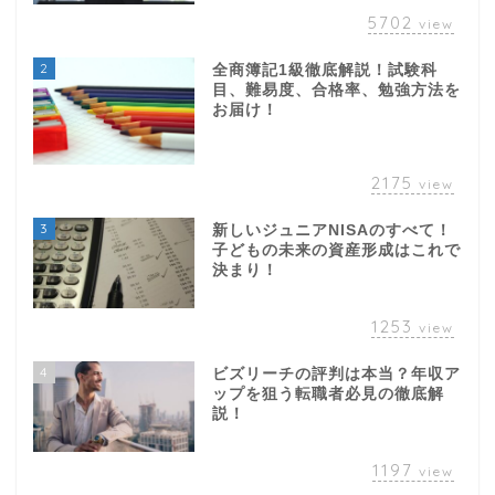
5702
view
2
全商簿記1級徹底解説！試験科
目、難易度、合格率、勉強方法を
お届け！
2175
view
3
新しいジュニアNISAのすべて！
子どもの未来の資産形成はこれで
決まり！
1253
view
4
ビズリーチの評判は本当？年収ア
ップを狙う転職者必見の徹底解
説！
1197
view