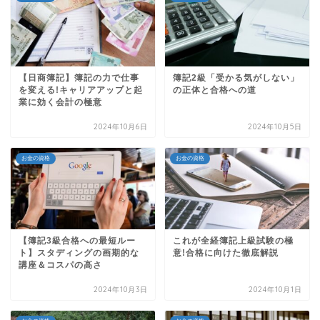
【日商簿記】簿記の力で仕事
簿記2級「受かる気がしない」
を変える!キャリアアップと起
の正体と合格への道
業に効く会計の極意
2024年10月6日
2024年10月5日
お金の資格
お金の資格
【簿記3級合格への最短ルー
これが全経簿記上級試験の極
ト】スタディングの画期的な
意!合格に向けた徹底解説
講座＆コスパの高さ
2024年10月3日
2024年10月1日