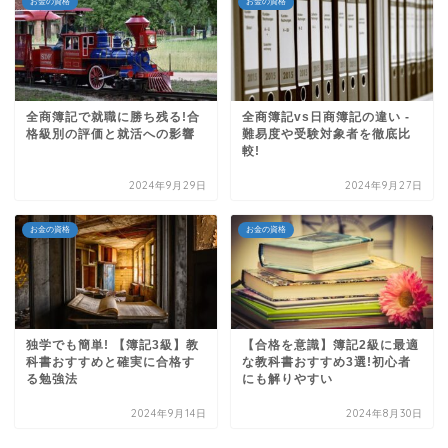
お金の資格
お金の資格
全商簿記で就職に勝ち残る!合
全商簿記vs日商簿記の違い -
格級別の評価と就活への影響
難易度や受験対象者を徹底比
較!
2024年9月29日
2024年9月27日
お金の資格
お金の資格
独学でも簡単! 【簿記3級】教
【合格を意識】簿記2級に最適
科書おすすめと確実に合格す
な教科書おすすめ3選!初心者
る勉強法
にも解りやすい
2024年9月14日
2024年8月30日