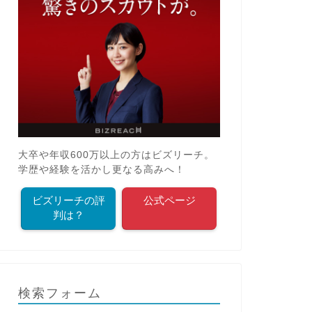
お金の無駄遣いを撲滅！5つの賢い
弁護士保
節約術で家計を改善する方法
ットと口
大卒や年収600万以上の方はビズリーチ。
2025年2月16日
学歴や経験を活かし更なる高みへ！
ビズリーチの評
公式ページ
学び
学び
判は？
検索フォーム