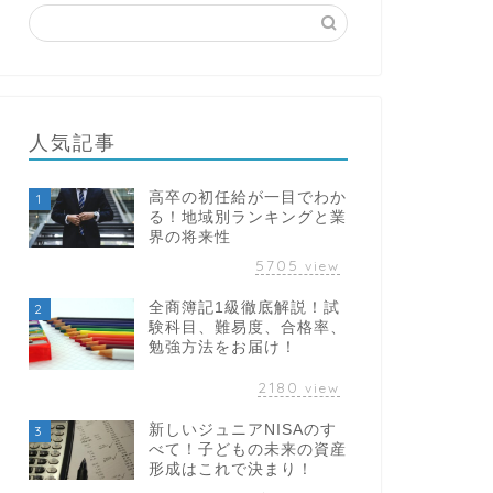
一人暮らしの食費を賢く抑える！月
【保存版
2万円台で健康的に生活する裏ワザ
テクニッ
大公開
人気記事
2025年2月16日
高卒の初任給が一目でわか
1
る！地域別ランキングと業
next
界の将来性
5705
view
全商簿記1級徹底解説！試
2
験科目、難易度、合格率、
勉強方法をお届け！
2180
view
新しいジュニアNISAのす
3
べて！子どもの未来の資産
形成はこれで決まり！