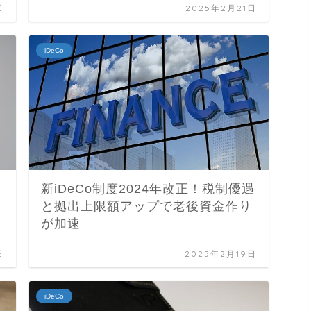
日
2025年2月21日
iDeCo
新iDeCo制度2024年改正！税制優遇
と拠出上限額アップで老後資金作り
が加速
日
2025年2月19日
iDeCo