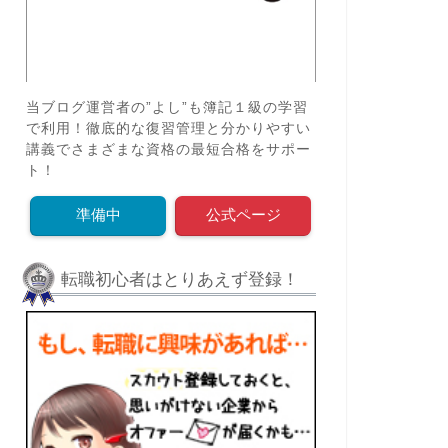
寮付き求人のデメリット5選！プラ
【202
イバシーや自由度の問題点を徹底解
イテム2
説
2025年2月24日
当ブログ運営者の”よし”も簿記１級の学習
で利用！徹底的な復習管理と分かりやすい
講義でさまざまな資格の最短合格をサポー
学び
学び
ト！
準備中
公式ページ
転職初心者はとりあえず登録！
【無駄遣いしない生活】プロ直伝！
【202
家計管理と節約のコツ7選
道10選
い活用法