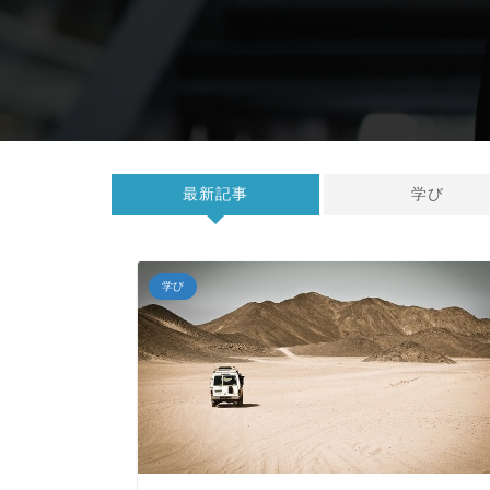
最新記事
学び
学び