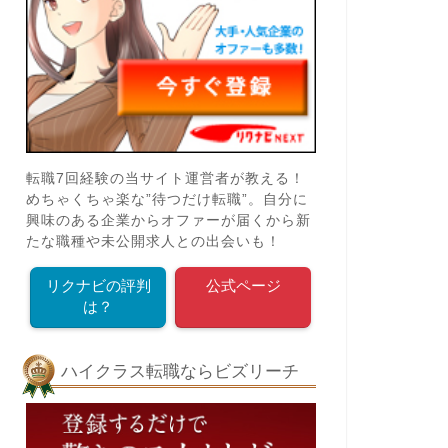
2025年2月21日
iDeCo
学び
転職7回経験の当サイト運営者が教える！
めちゃくちゃ楽な”待つだけ転職”。自分に
興味のある企業からオファーが届くから新
たな職種や未公開求人との出会いも！
【202
確定拠出年金で未来を築く！税制優
ド！合格
リクナビの評判
公式ページ
遇と資産運用の秘訣を徹底解説
ップへの
は？
2025年2月16日
ハイクラス転職ならビズリーチ
学び
学び