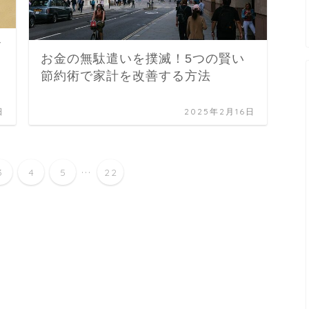
イ
お金の無駄遣いを撲滅！5つの賢い
節約術で家計を改善する方法
日
2025年2月16日
...
3
4
5
22