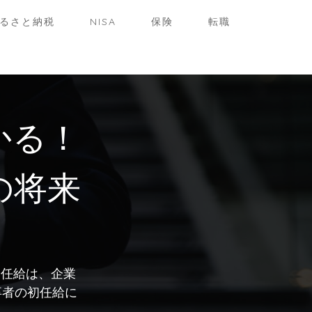
るさと納税
NISA
保険
転職
かる！
の将来
初任給は、企業
卒者の初任給に