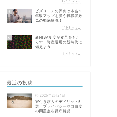
1253
view
ビズリーチの評判は本当？
4
年収アップを狙う転職者必
見の徹底解説！
1198
view
新NISA制度が変革をもた
5
らす！資産運用の新時代に
備えよう
1148
view
最近の投稿
2025年2月24日
寮付き求人のデメリット5
選！プライバシーや自由度
の問題点を徹底解説