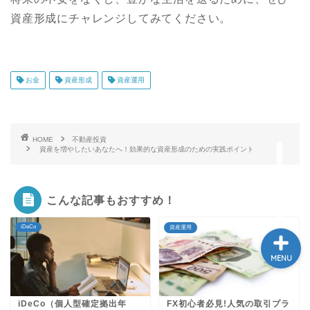
資産形成にチャレンジしてみてください。
学び
お金
資産形成
資産運用
ふるさと納税
NISA
HOME
不動産投資
資産を増やしたいあなたへ！効果的な資産形成のための実践ポイント
保険
こんな記事もおすすめ！
iDeCo
資産運用
MENU
iDeCo（個人型確定拠出年
FX初心者必見!人気の取引プラ