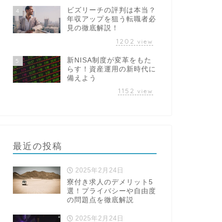
ビズリーチの評判は本当？
4
年収アップを狙う転職者必
見の徹底解説！
1202
view
新NISA制度が変革をもた
5
らす！資産運用の新時代に
備えよう
1152
view
最近の投稿
2025年2月24日
寮付き求人のデメリット5
選！プライバシーや自由度
の問題点を徹底解説
2025年2月24日