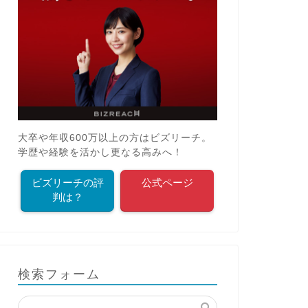
大卒や年収600万以上の方はビズリーチ。
学歴や経験を活かし更なる高みへ！
ビズリーチの評
公式ページ
判は？
検索フォーム