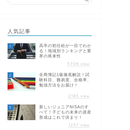
人気記事
高卒の初任給が一目でわか
1
る！地域別ランキングと業
界の将来性
5708
view
全商簿記1級徹底解説！試
2
験科目、難易度、合格率、
勉強方法をお届け！
2185
view
新しいジュニアNISAのす
3
べて！子どもの未来の資産
形成はこれで決まり！
1257
view