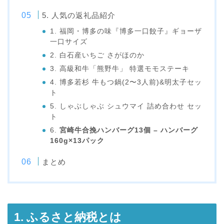
5. 人気の返礼品紹介
1. 福岡・博多の味『博多一口餃子』ギョーザ
一口サイズ
2. 白石産いちご さがほのか
3. 高級和牛「熊野牛」 特選モモステーキ
4. 博多若杉 牛もつ鍋(2〜3人前)&明太子セッ
ト
5. しゃぶしゃぶ シュウマイ 詰め合わせ セッ
ト
6.
宮崎牛合挽ハンバーグ13個 – ハンバーグ
160g×13パック
まとめ
1. ふるさと納税とは