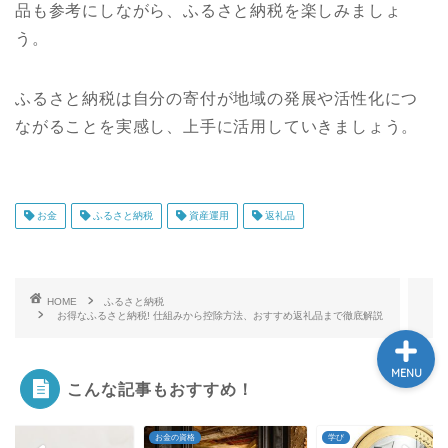
品も参考にしながら、ふるさと納税を楽しみましょ
う。
学び
ふるさと納税は自分の寄付が地域の発展や活性化につ
ふるさと納税
ながることを実感し、上手に活用していきましょう。
NISA
お金
ふるさと納税
資産運用
返礼品
保険
HOME
ふるさと納税
お得なふるさと納税! 仕組みから控除方法、おすすめ返礼品まで徹底解説
MENU
こんな記事もおすすめ！
の資格
学び
学び