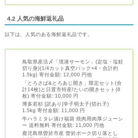
4.2 人気の海鮮返礼品
以下は、人気のある海鮮返礼品です。
鳥取県産活〆「境港サーモン」(定塩・塩鮭
切り身)(1/4カット真空パック×4・合計約
1.5kg) 寄付金額: 12,000 円他
「とろさば&とろあじ開き」限定セット(合
計14枚)と日置市特産!たいの開きセット(8
枚) 寄付金額: 10,000 円
博多若杉 [訳あり]辛子明太子(切れ子)
1.5kg 寄付金額: 11,000 円
牛ハラミタレ漬け福袋 焼肉用肉厚ジューシ
ー 送料無料 寄付金額: 11,000 円他
鹿児島県曽於市産 曽於ポーク切り落とし