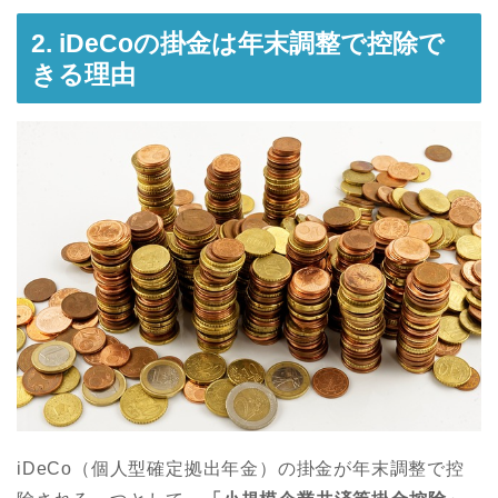
2. iDeCoの掛金は年末調整で控除で
きる理由
iDeCo（個人型確定拠出年金）の掛金が年末調整で控