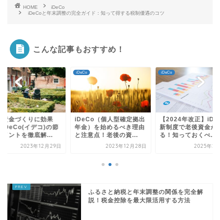
HOME
iDeCo
iDeCoと年末調整の完全ガイド：知って得する税制優遇のコツ
こんな記事もおすすめ！
iDeCo
iDeCo
iDeCo
iDeCo（個人型確定拠出
【2024年改正】iDeCo
老後資金づく
年金）を始めるべき理由
新制度で老後資金が増え
的！iDeCo
と注意点！老後の資...
る！知っておくべ...
税ポイントを徹
2023年12月28日
2025年2月19日
20
ふるさと納税と年末調整の関係を完全解
説！税金控除を最大限活用する方法