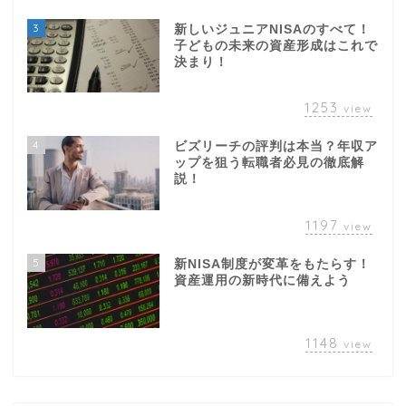
決まり！
1253
view
4
ビズリーチの評判は本当？年収ア
ップを狙う転職者必見の徹底解
説！
1197
view
5
新NISA制度が変革をもたらす！
資産運用の新時代に備えよう
1148
view
最近の投稿