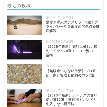
2025年2月24日
寮付き求人のデメリット5選！プ
ライバシーや自由度の問題点を徹
底解説
2025年2月24日
【2025年最新】家計に優しい節
約アイテム20選！エコで賢い生
活術
2025年2月21日
【無駄遣いしない生活】プロ直
伝！家計管理と節約のコツ7選
学び
2025年2月21日
【2025年最新】ボーナスの賢い
使い道10選！世代別トレンドと
ふるさと納税
失敗しない活用法
NISA
2025年2月19日
【2025年最新】生命保険料控除