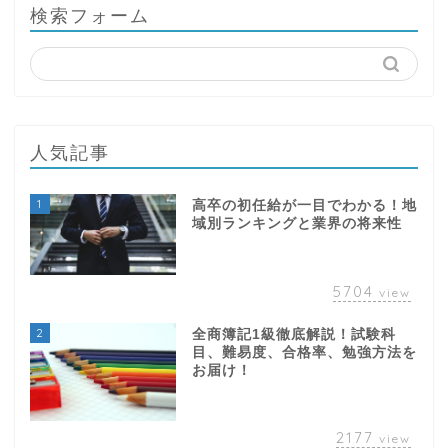
人気記事
1
高卒の初任給が一目でわかる！地
域別ランキングと業界の将来性
5704
view
2
全商簿記1級徹底解説！試験科
目、難易度、合格率、勉強方法を
お届け！
2177
view
3
新しいジュニアNISAのすべて！
子どもの未来の資産形成はこれで