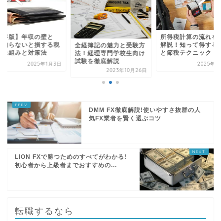
保存版】年収の壁と
所得税計算の流れを
？知らないと損する税
解説！知って得する
全経簿記の魅力と受験方
の仕組みと対策法
と節税テクニック
法！経理専門学校生向け
試験を徹底解説
2025年1月3日
2025年2
2023年10月26日
DMM FX徹底解説!使いやすさ抜群の人
気FX業者を賢く選ぶコツ
LION FXで勝つためのすべてがわかる!
初心者から上級者までおすすめの...
転職するなら