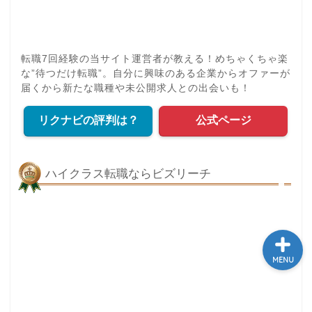
学び
転職7回経験の当サイト運営者が教える！めちゃくちゃ楽
な”待つだけ転職”。自分に興味のある企業からオファーが
ふるさと納税
届くから新たな職種や未公開求人との出会いも！
リクナビの評判は？
公式ページ
NISA
保険
ハイクラス転職ならビズリーチ
MENU