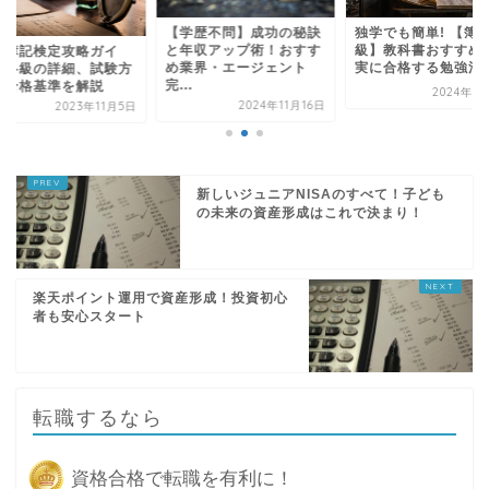
学歴不問】成功の秘訣
独学でも簡単! 【簿記3
年収アップ術！おすす
級】教科書おすすめと確
日商簿記検定攻略ガ
業界・エージェント
実に合格する勉強法
ド！各級の詳細、試
.
法、合格基準を解説
2024年9月14日
2024年11月16日
2023年1
新しいジュニアNISAのすべて！子ども
の未来の資産形成はこれで決まり！
楽天ポイント運用で資産形成！投資初心
者も安心スタート
転職するなら
資格合格で転職を有利に！