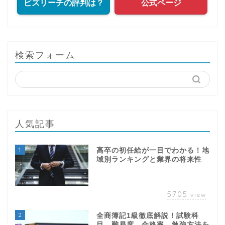
ビズリーチの評判は？
公式ページ
検索フォーム
人気記事
1
高卒の初任給が一目でわかる！地
域別ランキングと業界の将来性
5705
view
2
全商簿記1級徹底解説！試験科
目、難易度、合格率、勉強方法を