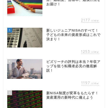
お届け！
2177
view
3
新しいジュニアNISAのすべて！
子どもの未来の資産形成はこれで
決まり！
1253
view
4
ビズリーチの評判は本当？年収ア
ップを狙う転職者必見の徹底解
説！
1197
view
5
新NISA制度が変革をもたらす！
資産運用の新時代に備えよう