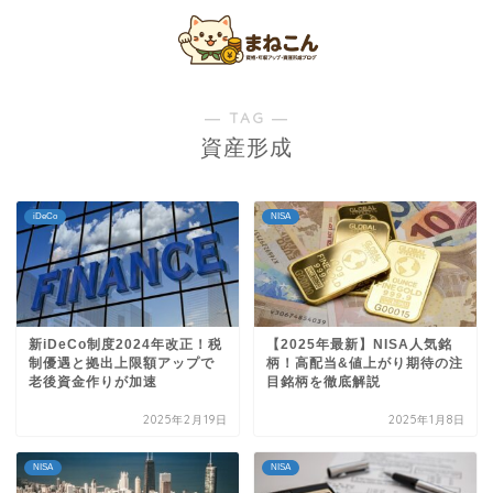
― TAG ―
資産形成
iDeCo
NISA
新iDeCo制度2024年改正！税
【2025年最新】NISA人気銘
制優遇と拠出上限額アップで
柄！高配当&値上がり期待の注
老後資金作りが加速
目銘柄を徹底解説
2025年2月19日
2025年1月8日
NISA
NISA