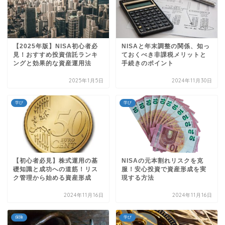
【2025年版】NISA初心者必
NISAと年末調整の関係、知っ
見！おすすめ投資信託ランキ
ておくべき非課税メリットと
ングと効果的な資産運用法
手続きのポイント
2025年1月5日
2024年11月30日
学び
学び
【初心者必見】株式運用の基
NISAの元本割れリスクを克
礎知識と成功への道筋！リス
服！安心投資で資産形成を実
ク管理から始める資産形成
現する方法
2024年11月16日
2024年11月16日
保険
学び