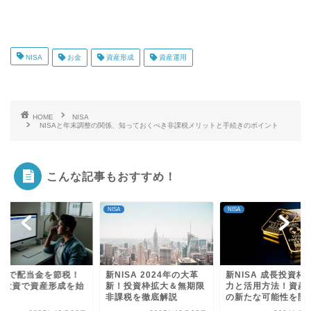
NISA
お金
資産形成
資産運用
HOME
NISA
NISAと年末調整の関係、知っておくべき非課税メリットと手続きのポイント
こんな記事もおすすめ！
NISA
NISA
ISA 2024年の大革
新NISA 成長投資枠の魅
NISAで配当金を節
！投資枠拡大＆無期限
力と活用方法！資産構築
少額投資で資産形成
課税を徹底解説
の新たな可能性を開...
めよう