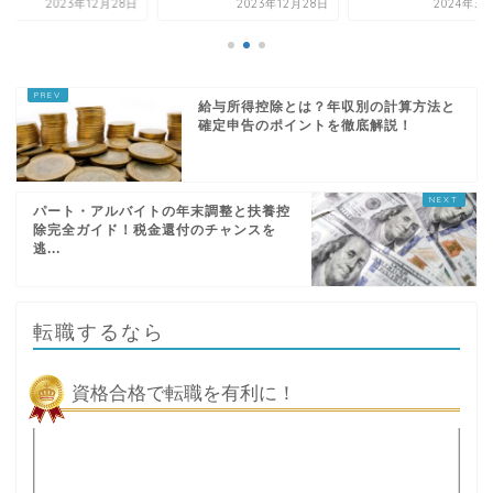
2023年12月28日
2024年3月27日
2023年12
給与所得控除とは？年収別の計算方法と
確定申告のポイントを徹底解説！
パート・アルバイトの年末調整と扶養控
除完全ガイド！税金還付のチャンスを
逃...
転職するなら
資格合格で転職を有利に！