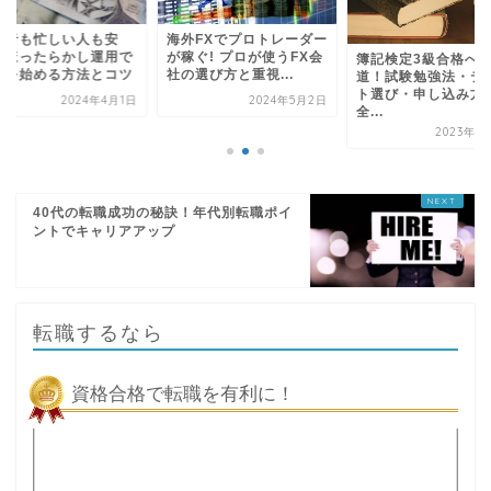
心者も忙しい人も安
海外FXでプロトレーダー
！ほったらかし運用で
が稼ぐ! プロが使うFX会
簿記検定3級合格へ
資を始める方法とコツ
社の選び方と重視...
道！試験勉強法・テ
ト選び・申し込み方
2024年4月1日
2024年5月2日
全...
2023年1
40代の転職成功の秘訣！年代別転職ポイ
ントでキャリアアップ
転職するなら
資格合格で転職を有利に！