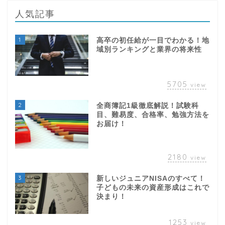
1
高卒の初任給が一目でわかる！地
域別ランキングと業界の将来性
5705
view
2
全商簿記1級徹底解説！試験科
目、難易度、合格率、勉強方法を
お届け！
2180
view
3
新しいジュニアNISAのすべて！
子どもの未来の資産形成はこれで
決まり！
1253
view
4
ビズリーチの評判は本当？年収ア
ップを狙う転職者必見の徹底解