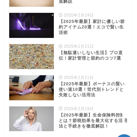
【2025年最新】家計に優しい節
約アイテム20選！エコで賢い生
活術
2025年2月21日
【無駄遣いしない生活】プロ直
伝！家計管理と節約のコツ7選
学び
2025年2月21日
【2025年最新】ボーナスの賢い
使い道10選！世代別トレンドと
ふるさと納税
失敗しない活用法
NISA
2025年2月19日
【2025年最新】生命保険料控除
とは？節税効果を最大化する活用
保険
法と手続きを徹底解説！
免責事項
コンタクトフォーム