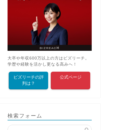
大卒や年収600万以上の方はビズリーチ。
学歴や経験を活かし更なる高みへ！
ビズリーチの評
公式ページ
判は？
検索フォーム