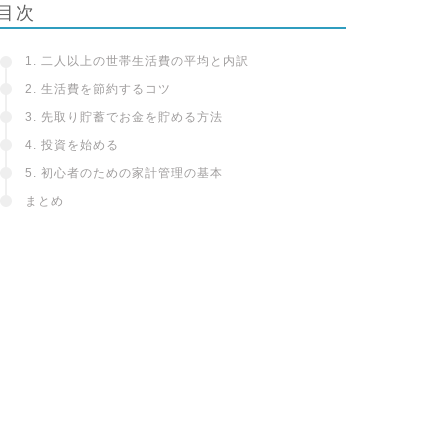
目次
1. 二人以上の世帯生活費の平均と内訳
2. 生活費を節約するコツ
3. 先取り貯蓄でお金を貯める方法
4. 投資を始める
5. 初心者のための家計管理の基本
まとめ