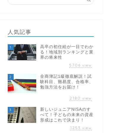
人気記事
高卒の初任給が一目でわか
1
る！地域別ランキングと業
界の将来性
5706
view
全商簿記1級徹底解説！試
2
験科目、難易度、合格率、
勉強方法をお届け！
2180
view
新しいジュニアNISAのす
3
べて！子どもの未来の資産
形成はこれで決まり！
1253
view