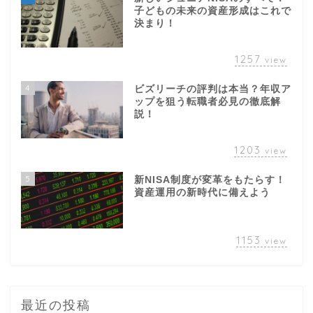
1257
view
4
ビズリーチの評判は本当？年収ア
ップを狙う転職者必見の徹底解
説！
1203
view
5
新NISA制度が変革をもたらす！
資産運用の新時代に備えよう
1153
view
最近の投稿
2025年2月24日
寮付き求人のデメリット5選！プ