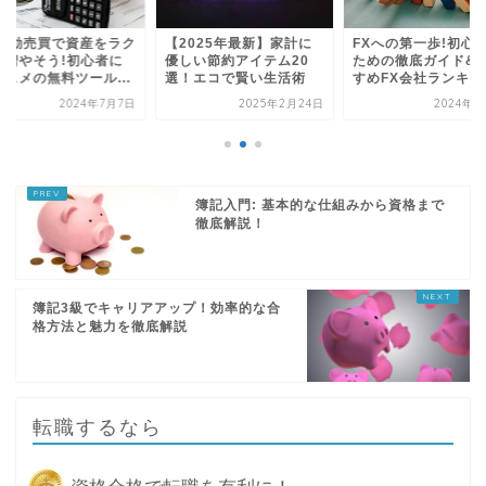
X自動売買で資産をラク
【2025年最新】家計に
FXへの第一歩!初心
ク増やそう!初心者に
優しい節約アイテム20
ための徹底ガイド&
ススメの無料ツール...
選！エコで賢い生活術
すめFX会社ランキン..
2024年7月7日
2025年2月24日
2024年5
簿記入門: 基本的な仕組みから資格まで
徹底解説！
簿記3級でキャリアアップ！効率的な合
格方法と魅力を徹底解説
転職するなら