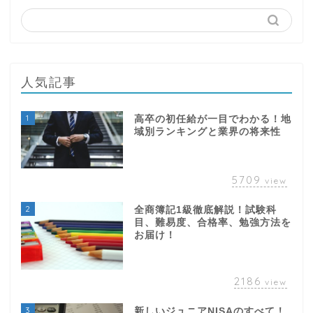
人気記事
1
高卒の初任給が一目でわかる！地
域別ランキングと業界の将来性
5709
view
2
全商簿記1級徹底解説！試験科
目、難易度、合格率、勉強方法を
お届け！
2186
view
3
新しいジュニアNISAのすべて！
子どもの未来の資産形成はこれで
決まり！