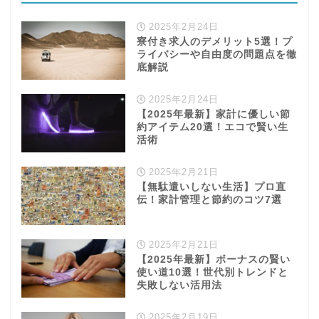
ライバシーや自由度の問題点を徹
底解説
2025年2月24日
【2025年最新】家計に優しい節
約アイテム20選！エコで賢い生
活術
2025年2月21日
【無駄遣いしない生活】プロ直
伝！家計管理と節約のコツ7選
学び
2025年2月21日
【2025年最新】ボーナスの賢い
使い道10選！世代別トレンドと
ふるさと納税
失敗しない活用法
NISA
2025年2月19日
【2025年最新】生命保険料控除
とは？節税効果を最大化する活用
保険
法と手続きを徹底解説！