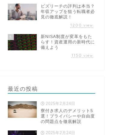
ビズリーチの評判は本当？
4
年収アップを狙う転職者必
見の徹底解説！
1200
view
新NISA制度が変革をもた
5
らす！資産運用の新時代に
備えよう
1150
view
最近の投稿
2025年2月24日
寮付き求人のデメリット5
選！プライバシーや自由度
の問題点を徹底解説
2025年2月24日