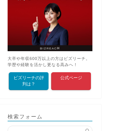
大卒や年収600万以上の方はビズリーチ。
学歴や経験を活かし更なる高みへ！
ビズリーチの評
公式ページ
判は？
検索フォーム