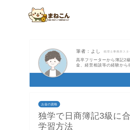
筆者：よし
税理士事務所スタ
高卒フリーターから簿記2
金、経営相談等の経験から
お金の資格
独学で日商簿記3級に
学習方法