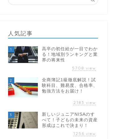
人気記事
高卒の初任給が一目でわか
1
る！地域別ランキングと業
界の将来性
5708
view
全商簿記1級徹底解説！試
2
験科目、難易度、合格率、
勉強方法をお届け！
2183
view
新しいジュニアNISAのす
3
べて！子どもの未来の資産
形成はこれで決まり！
1256
view