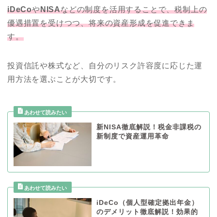
iDeCo
や
NISA
などの制度を活用することで、税制上の
優遇措置を受けつつ、将来の資産形成を促進できま
す。
投資信託や株式など、自分のリスク許容度に応じた運
用方法を選ぶことが大切です。
新NISA徹底解説！税金非課税の
新制度で資産運用革命
iDeCo（個人型確定拠出年金）
のデメリット徹底解説！効果的